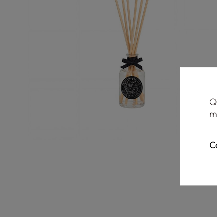
Q
m
C