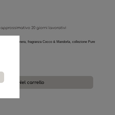
approssimativo 20 giorni lavorativi
fibra sintetica nera, fragranza Cocco & Mandorla, collezione Pure
Nel carrello