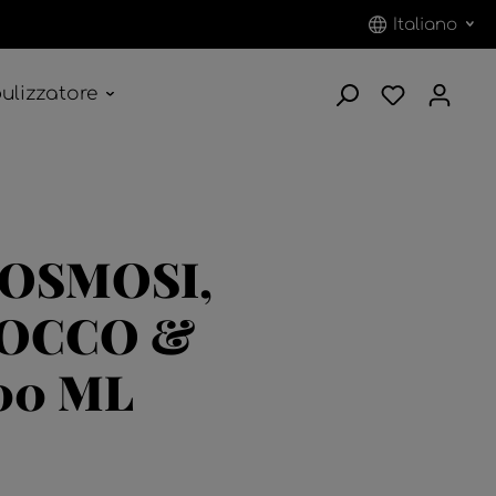
Italiano
ulizzatore
 OSMOSI,
COCCO &
00 ML