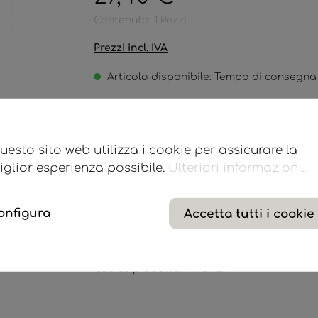
Contenuto:
1 Pezzi
Prezzi incl. IVA
Articolo disponibile: Tempo di consegna 
Diffusore a osmosi in vetro trasparente e midollini in 
Freshness, 100 ml
uesto sito web utilizza i cookie per assicurare la
iglior esperienza possibile.
Ulteriori informazioni...
Aggiungi alla wishlist
onfigura
Accetta tutti i cookie
Codice prodotto:
MYS4CA