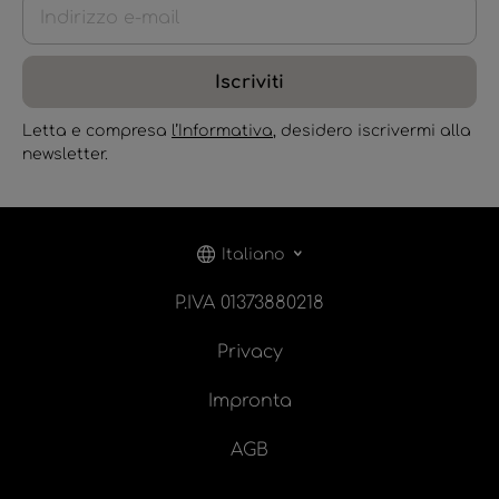
Iscriviti
Letta e compresa
l’Informativa
, desidero iscrivermi alla
newsletter.
Italiano
P.IVA 01373880218
Privacy
Impronta
AGB