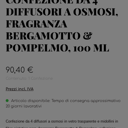
DIFFUSORI A OSMOSI,
FRAGRANZA
BERGAMOTTO &
POMPELMO, 100 ML
90,40 €
Contenuto:
1 Confezione
Prezzi incl. IVA
Articolo disponibile: Tempo di consegna approssimativo
20 giorni lavorativi
Confezione da 4 diffusori a osmosi in vetro trasparente e midollini in