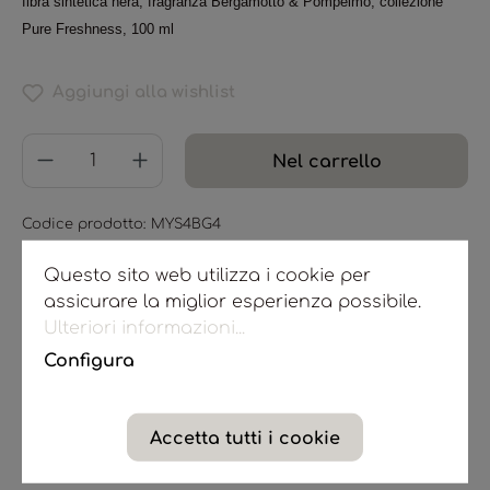
fibra sintetica nera, fragranza Bergamotto & Pompelmo, collezione
Pure Freshness, 100 ml
Aggiungi alla wishlist
Nel carrello
Codice prodotto:
MYS4BG4
Questo sito web utilizza i cookie per
assicurare la miglior esperienza possibile.
Ulteriori informazioni...
Configura
Assistenza
Spedizione e pagamento
Accetta tutti i cookie
Diritto di recesso