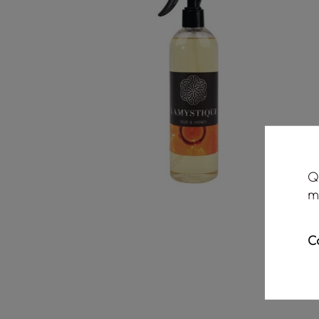
Q
m
C