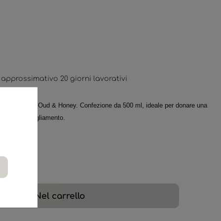
approssimativo 20 giorni lavorativi
alla fragranza Oud & Honey. Confezione da 500 ml, ideale per donare una
i capi d'abbigliamento.
Nel carrello