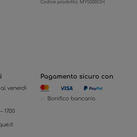
Codice prodotto:
MYS500OH
i
Pagamento sicuro con
 al venerdì
Bonifico bancario
– 17.00
ue.it