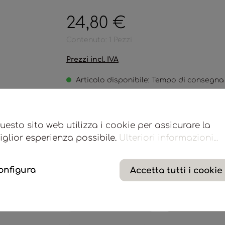
24,80 €
Contenuto:
1 Pezzi
Prezzi incl. IVA
Articolo disponibile: Tempo di consegna 
Profumatore spray per ambienti e tessuti LaMystique 
profumazione piacevole e persistente a ogni stanza e a
uesto sito web utilizza i cookie per assicurare la
iglior esperienza possibile.
Ulteriori informazioni...
Aggiungi alla wishlist
onfigura
Accetta tutti i cookie