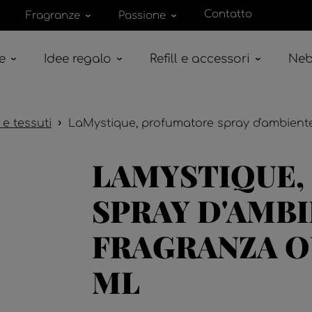
Contatto
Fragranze
Passione
e
Idee regalo
Refill e accessori
Neb
e tessuti
LaMystique, profumatore spray d'ambiente
LAMYSTIQUE
SPRAY D'AMBI
FRAGRANZA O
ML