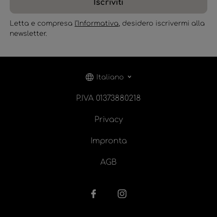
Iscriviti
Letta e compresa
l’Informativa
, desidero iscrivermi alla
newsletter.
Italiano
P.IVA 01373880218
Privacy
Impronta
AGB